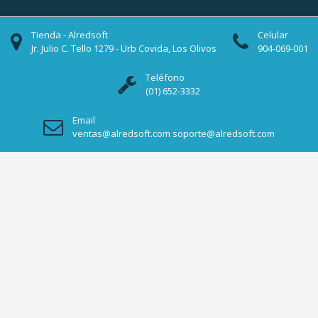
Tienda - Alredsoft
Celular
Jr. Julio C. Tello 1279 - Urb Covida, Los Olivos
904-069-001
Teléfono
(01) 652-3332
Email
ventas@alredsoft.com soporte@alredsoft.com