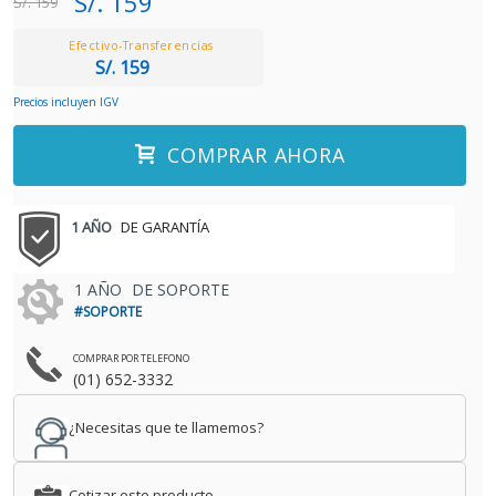
S/. 159
S/. 159
Efectivo-Transferencias
S/. 159
Precios incluyen IGV
COMPRAR AHORA
1 AÑO
DE GARANTÍA
1 AÑO
DE SOPORTE
#SOPORTE
COMPRAR POR TELEFONO
(01) 652-3332
¿Necesitas que te llamemos?
Cotizar este producto