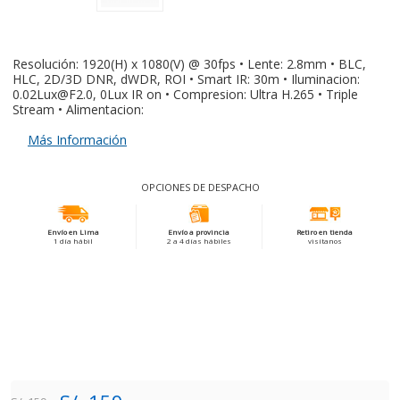
Resolución: 1920(H) x 1080(V) @ 30fps • Lente: 2.8mm • BLC,
HLC, 2D/3D DNR, dWDR, ROI • Smart IR: 30m • Iluminacion:
0.02Lux@F2.0, 0Lux IR on • Compresion: Ultra H.265 • Triple
Stream • Alimentacion:
Más Información
OPCIONES DE DESPACHO
Envío en Lima
Envío a provincia
Retiro en tienda
1 día hábil
2 a 4 días hábiles
visítanos