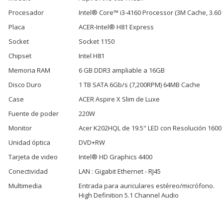
Procesador
Intel® Core™ i3-4160 Processor (3M Cache, 3.60
Placa
ACER-Intel® H81 Express
Socket
Socket 1150
Chipset
Intel H81
Memoria RAM
6 GB DDR3 ampliable a 16GB
Disco Duro
1 TB SATA 6Gb/s (7,200RPM) 64MB Cache
Case
ACER Aspire X Slim de Luxe
Fuente de poder
220W
Monitor
Acer K202HQL de 19.5" LED con Resolución 1600 
Unidad óptica
DVD+RW
Tarjeta de video
Intel® HD Graphics 4400
Conectividad
LAN : Gigabit Ethernet - RJ45
Multimedia
Entrada para auriculares estéreo/micrófono.
High Definition 5.1 Channel Audio