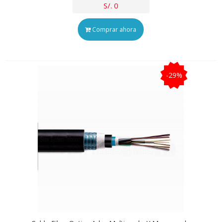
S/. 0
Comprar ahora
-29%